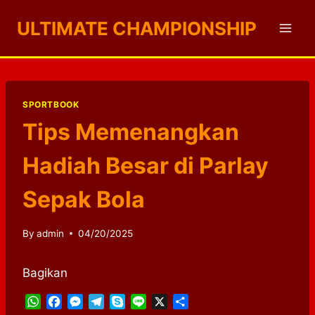
Skip
ULTIMATE CHAMPIONSHIP
to
content
SPORTBOOK
Tips Memenangkan
Hadiah Besar di Parlay
Sepak Bola
By
admin
04/20/2025
Bagikan
W
F
M
T
S
L
X
S