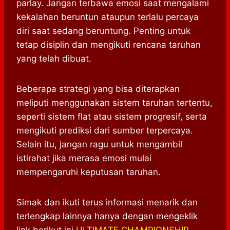
parlay. Jangan terbawa emosi saat mengalami
kekalahan beruntun ataupun terlalu percaya
diri saat sedang beruntung. Penting untuk
tetap disiplin dan mengikuti rencana taruhan
yang telah dibuat.
Beberapa strategi yang bisa diterapkan
meliputi menggunakan sistem taruhan tertentu,
seperti sistem flat atau sistem progresif, serta
mengikuti prediksi dari sumber terpercaya.
Selain itu, jangan ragu untuk mengambil
istirahat jika merasa emosi mulai
mempengaruhi keputusan taruhan.
Simak dan ikuti terus informasi menarik dan
terlengkap lainnya hanya dengan mengeklik