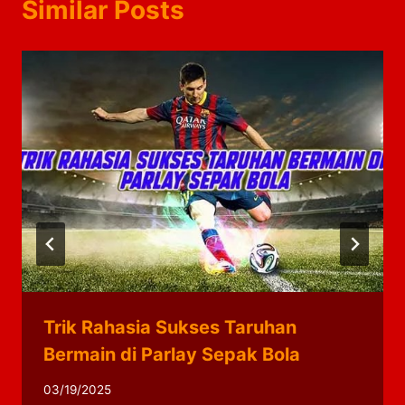
Similar Posts
Trik Rahasia Sukses Taruhan
Bermain di Parlay Sepak Bola
03/19/2025