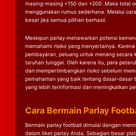
masing-masing +150 dan +200. Maka total odd
menggunakan rumus sederhana. Melalui cara 
besar jika semua pilihan berhasil.
Meskipun parlay menawarkan potensi kemenan
memahami risiko yang menyertainya. Karena
pembayaran, peluang untuk menang secara k
taruhan tunggal. Oleh karena itu, para petar
dan mempertimbangkan risiko sebelum mema
pemahaman yang baik tentang dasar-dasar 
yang lebih terinformasi dan meningkatkan 
Cara Bermain Parlay Footba
Bermain parlay football dimulai dengan memi
dalam tiket parlay Anda. Sebagian besar pla