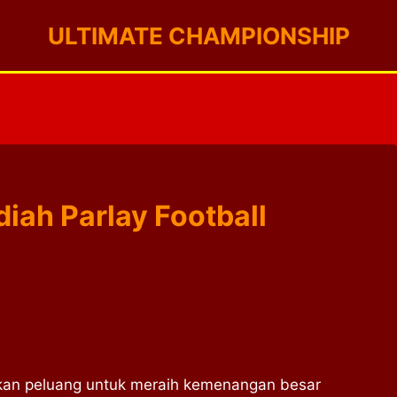
ULTIMATE CHAMPIONSHIP
ah Parlay Football
kan peluang untuk meraih kemenangan besar