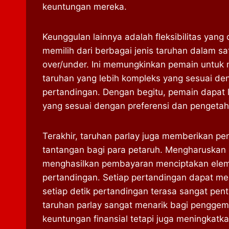
keuntungan mereka.
Keunggulan lainnya adalah fleksibilitas yang
memilih dari berbagai jenis taruhan dalam satu
over/under. Ini memungkinkan pemain untuk
taruhan yang lebih kompleks yang sesuai 
pertandingan. Dengan begitu, pemain dapat l
yang sesuai dengan preferensi dan pengetah
Terakhir, taruhan parlay juga memberikan 
tantangan bagi para petaruh. Mengharuskan 
menghasilkan pembayaran menciptakan elem
pertandingan. Setiap pertandingan dapat m
setiap detik pertandingan terasa sangat pen
taruhan parlay sangat menarik bagi penggem
keuntungan finansial tetapi juga meningkat