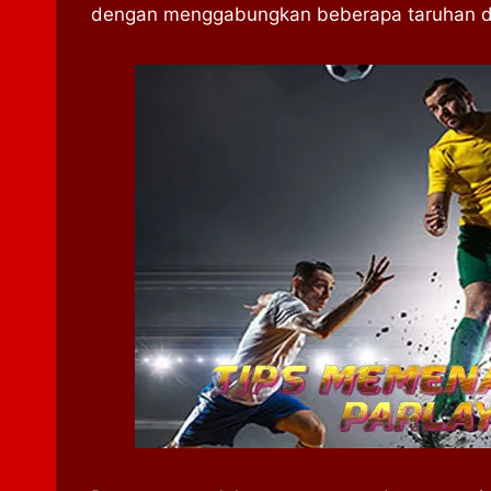
t
e
s
e
p
e
r
dengan menggabungkan beberapa taruhan da
s
b
e
g
e
e
A
o
n
r
p
o
g
a
p
k
e
m
r