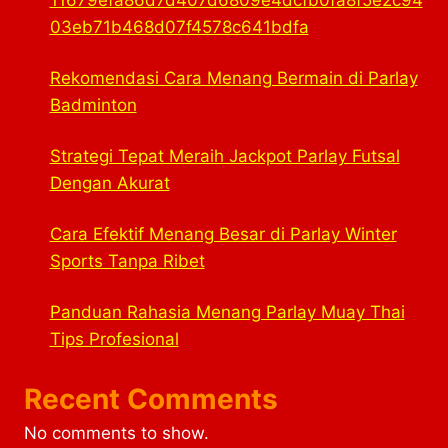
03eb71b468d07f4578c641bdfa
Rekomendasi Cara Menang Bermain di Parlay
Badminton
Strategi Tepat Meraih Jackpot Parlay Futsal
Dengan Akurat
Cara Efektif Menang Besar di Parlay Winter
Sports Tanpa Ribet
Panduan Rahasia Menang Parlay Muay Thai
Tips Profesional
Recent Comments
No comments to show.