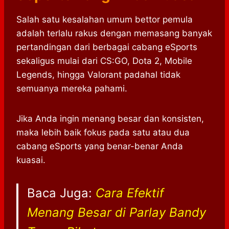
Salah satu kesalahan umum bettor pemula
adalah terlalu rakus dengan memasang banyak
pertandingan dari berbagai cabang eSports
sekaligus mulai dari CS:GO, Dota 2, Mobile
Legends, hingga Valorant padahal tidak
semuanya mereka pahami.
Jika Anda ingin menang besar dan konsisten,
maka lebih baik fokus pada satu atau dua
cabang eSports yang benar-benar Anda
kuasai.
Baca Juga:
Cara Efektif
Menang Besar di Parlay Bandy