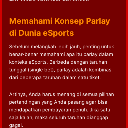
Memahami Konsep Parlay
di Dunia eSports
Sebelum melangkah lebih jauh, penting untuk
benar-benar memahami apa itu parlay dalam
konteks eSports. Berbeda dengan taruhan
tunggal (single bet), parlay adalah kombinasi
dari beberapa taruhan dalam satu tiket.
Artinya, Anda harus menang di semua pilihan
pertandingan yang Anda pasang agar bisa
mendapatkan pembayaran penuh. Jika satu
saja kalah, maka seluruh taruhan dianggap
gagal.