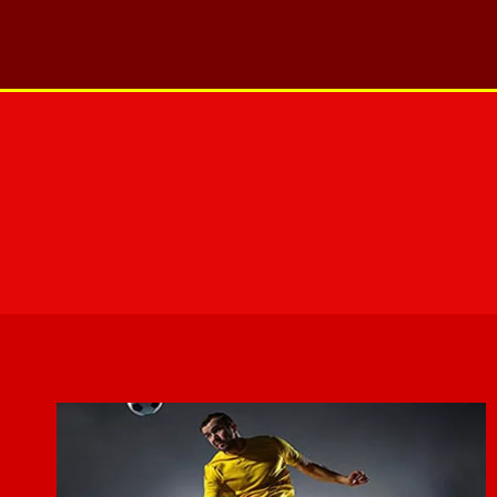
Skip
to
content