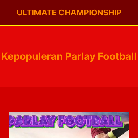
ULTIMATE CHAMPIONSHIP
Kepopuleran Parlay Football