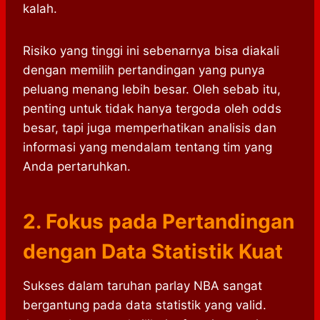
kalah.
Risiko yang tinggi ini sebenarnya bisa diakali
dengan memilih pertandingan yang punya
peluang menang lebih besar. Oleh sebab itu,
penting untuk tidak hanya tergoda oleh odds
besar, tapi juga memperhatikan analisis dan
informasi yang mendalam tentang tim yang
Anda pertaruhkan.
2. Fokus pada Pertandingan
dengan Data Statistik Kuat
Sukses dalam taruhan parlay NBA sangat
bergantung pada data statistik yang valid.