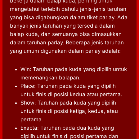
bekerja dalam balap kuda, penting untuk
mengetahui terlebih dahulu jenis-jenis taruhan
yang bisa digabungkan dalam tiket parlay. Ada
banyak jenis taruhan yang tersedia dalam
balap kuda, dan semuanya bisa dimasukkan
dalam taruhan parlay. Beberapa jenis taruhan
yang umum digunakan dalam parlay adalah:
Win: Taruhan pada kuda yang dipilih untuk
memenangkan balapan.
Place: Taruhan pada kuda yang dipilih
untuk finis di posisi kedua atau pertama.
Show: Taruhan pada kuda yang dipilih
untuk finis di posisi ketiga, kedua, atau
pertama.
Exacta: Taruhan pada dua kuda yang
dipilih untuk finis di posisi pertama dan