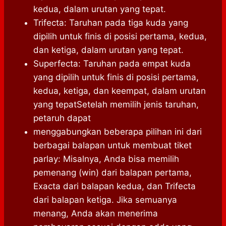
kedua, dalam urutan yang tepat.
Trifecta: Taruhan pada tiga kuda yang
dipilih untuk finis di posisi pertama, kedua,
dan ketiga, dalam urutan yang tepat.
Superfecta: Taruhan pada empat kuda
yang dipilih untuk finis di posisi pertama,
kedua, ketiga, dan keempat, dalam urutan
yang tepatSetelah memilih jenis taruhan,
petaruh dapat
menggabungkan beberapa pilihan ini dari
berbagai balapan untuk membuat tiket
parlay: Misalnya, Anda bisa memilih
pemenang (win) dari balapan pertama,
Exacta dari balapan kedua, dan Trifecta
dari balapan ketiga. Jika semuanya
menang, Anda akan menerima