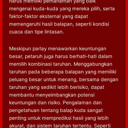
harus memiliki pemahaman yang baik
mengenai kuda-kuda yang mereka pilih, serta
faktor-faktor eksternal yang dapat
memengaruhi hasil balapan, seperti kondisi
cuaca dan tipe lintasan.
Meskipun parlay menawarkan keuntungan
besar, petaruh juga harus berhati-hati dalam
memilih kombinasi taruhan. Menggabungkan
taruhan pada beberapa balapan yang memiliki
peluang besar untuk menang, bersama dengan
taruhan yang sedikit lebih berisiko, dapat
membantu menyeimbangkan potensi
keuntungan dan risiko. Pengalaman dan
pengetahuan tentang balap kuda sangat
penting untuk memprediksi hasil yang lebih
akurat, dan sistem taruhan tertentu. Seperti