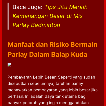
Baca Juga:
Tips Jitu Meraih
Kemenangan Besar di Mix
Parlay Badminton
Manfaat dan Risiko Bermain
Parlay Dalam Balap Kuda
Pembayaran Lebih Besar: Seperti yang sudah
disebutkan sebelumnya, taruhan parlay
menawarkan pembayaran yang lebih besar jika
berhasil. Ini adalah daya tarik utama bagi
banyak petaruh yang ingin menggandakan