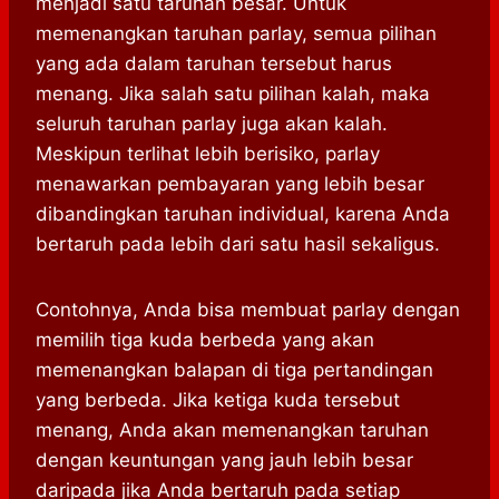
menjadi satu taruhan besar. Untuk
memenangkan taruhan parlay, semua pilihan
yang ada dalam taruhan tersebut harus
menang. Jika salah satu pilihan kalah, maka
seluruh taruhan parlay juga akan kalah.
Meskipun terlihat lebih berisiko, parlay
menawarkan pembayaran yang lebih besar
dibandingkan taruhan individual, karena Anda
bertaruh pada lebih dari satu hasil sekaligus.
Contohnya, Anda bisa membuat parlay dengan
memilih tiga kuda berbeda yang akan
memenangkan balapan di tiga pertandingan
yang berbeda. Jika ketiga kuda tersebut
menang, Anda akan memenangkan taruhan
dengan keuntungan yang jauh lebih besar
daripada jika Anda bertaruh pada setiap