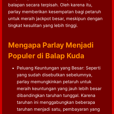
balapan secara terpisah. Oleh karena itu,
parlay memberikan kesempatan bagi petaruh
untuk meraih jackpot besar, meskipun dengan
tingkat kesulitan yang lebih tinggi.
Mengapa Parlay Menjadi
Populer di Balap Kuda
Peluang Keuntungan yang Besar: Seperti
yang sudah disebutkan sebelumnya,
parlay memungkinkan petaruh untuk
meraih keuntungan yang jauh lebih besar
dibandingkan taruhan tunggal. Karena
taruhan ini menggabungkan beberapa
taruhan menjadi satu, pembayaran yang