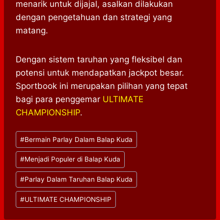
menarik untuk dijajal, asalkan dilakukan
dengan pengetahuan dan strategi yang
matang.
Dengan sistem taruhan yang fleksibel dan
potensi untuk mendapatkan jackpot besar.
Sportbook ini merupakan pilihan yang tepat
bagi para penggemar
ULTIMATE
CHAMPIONSHIP
.
Post
#
Bermain Parlay Dalam Balap Kuda
Tags:
#
Menjadi Populer di Balap Kuda
#
Parlay Dalam Taruhan Balap Kuda
#
ULTIMATE CHAMPIONSHIP