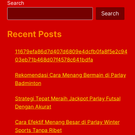
Search
Search
Recent Posts
11679efa86d7d407d6809e4dcfb0fa8f5e2c94
03eb71b468d07f4578c641bdfa
Rekomendasi Cara Menang Bermain di Parlay
Badminton
Strategi Tepat Meraih Jackpot Parlay Futsal
Dengan Akurat
Cara Efektif Menang Besar di Parlay Winter
Sports Tanpa Ribet