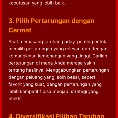
keputusan yang lebih baik.
3. Pilih Pertarungan dengan
Cermat
Saat memasang taruhan parlay, penting untuk
memilih pertarungan yang relevan dan dengan
kemungkinan kemenangan yang tinggi. Carilah
pertarungan di mana Anda merasa yakin
tentang hasilnya. Menggabungkan pertarungan
dengan peluang yang lebih besar, seperti
favorit yang kuat, dengan pertarungan yang
lebih kompetitif bisa menjadi strategi yang
efektif.
4. Diversifikasi Pilihan Taruhan