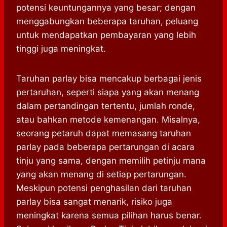
potensi keuntungannya yang besar; dengan
menggabungkan beberapa taruhan, peluang
untuk mendapatkan pembayaran yang lebih
tinggi juga meningkat.
Taruhan parlay bisa mencakup berbagai jenis
pertaruhan, seperti siapa yang akan menang
dalam pertandingan tertentu, jumlah ronde,
atau bahkan metode kemenangan. Misalnya,
seorang petaruh dapat memasang taruhan
parlay pada beberapa pertarungan di acara
tinju yang sama, dengan memilih petinju mana
yang akan menang di setiap pertarungan.
Meskipun potensi penghasilan dari taruhan
parlay bisa sangat menarik, risiko juga
meningkat karena semua pilihan harus benar.