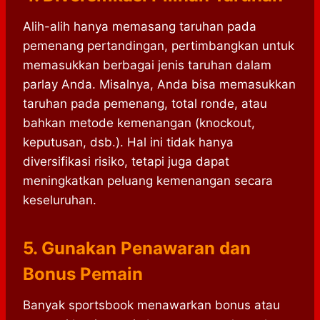
Alih-alih hanya memasang taruhan pada
pemenang pertandingan, pertimbangkan untuk
memasukkan berbagai jenis taruhan dalam
parlay Anda. Misalnya, Anda bisa memasukkan
taruhan pada pemenang, total ronde, atau
bahkan metode kemenangan (knockout,
keputusan, dsb.). Hal ini tidak hanya
diversifikasi risiko, tetapi juga dapat
meningkatkan peluang kemenangan secara
keseluruhan.
5. Gunakan Penawaran dan
Bonus Pemain
Banyak sportsbook menawarkan bonus atau