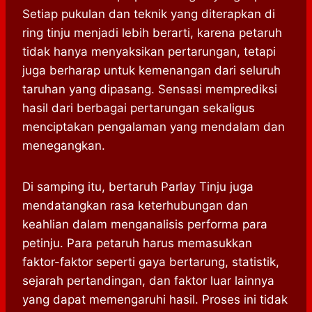
Setiap pukulan dan teknik yang diterapkan di
ring tinju menjadi lebih berarti, karena petaruh
tidak hanya menyaksikan pertarungan, tetapi
juga berharap untuk kemenangan dari seluruh
taruhan yang dipasang. Sensasi memprediksi
hasil dari berbagai pertarungan sekaligus
menciptakan pengalaman yang mendalam dan
menegangkan.
Di samping itu, bertaruh Parlay Tinju juga
mendatangkan rasa keterhubungan dan
keahlian dalam menganalisis performa para
petinju. Para petaruh harus memasukkan
faktor-faktor seperti gaya bertarung, statistik,
sejarah pertandingan, dan faktor luar lainnya
yang dapat memengaruhi hasil. Proses ini tidak