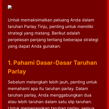
Untuk memaksimalkan peluang Anda dalam
taruhan Parlay Tinju, penting untuk memiliki
strategi yang matang. Berikut adalah
penjelasan panjang tentang beberapa strategi
yang dapat Anda gunakan:
1. Pahami Dasar-Dasar Taruhan
Parlay
Sebelum melangkah lebih jauh, penting untuk
memahami apa itu taruhan parlay. Dalam
taruhan parlay, Anda menggabungkan dua
atau lebih taruhan dalam satu slip taruhan.
Untuk memenangkan taruhan parlay, semua