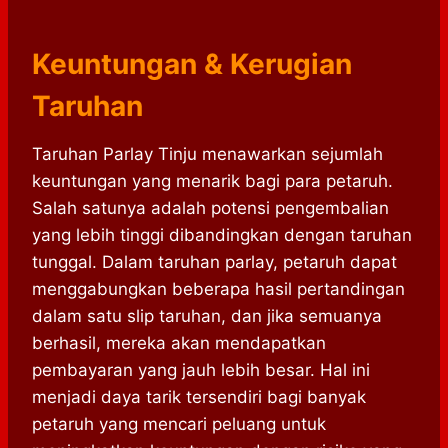
Keuntungan & Kerugian
Taruhan
Taruhan Parlay Tinju menawarkan sejumlah
keuntungan yang menarik bagi para petaruh.
Salah satunya adalah potensi pengembalian
yang lebih tinggi dibandingkan dengan taruhan
tunggal. Dalam taruhan parlay, petaruh dapat
menggabungkan beberapa hasil pertandingan
dalam satu slip taruhan, dan jika semuanya
berhasil, mereka akan mendapatkan
pembayaran yang jauh lebih besar. Hal ini
menjadi daya tarik tersendiri bagi banyak
petaruh yang mencari peluang untuk