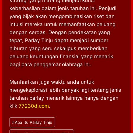
strategi yang matang menjadi kunci
keberhasilan dalam jenis taruhan ini. Penjudi
yang bijak akan mengombinasikan riset dan
intuisi mereka untuk memanfaatkan peluang
dengan cerdas. Dengan pendekatan yang
tepat, Parlay Tinju dapat menjadi sumber
hiburan yang seru sekaligus memberikan
peluang keuntungan finansial yang menarik
bagi para penggemar olahraga ini.
Manfaatkan juga waktu anda untuk
mengeksplorasi lebih banyak lagi tentang jenis
taruhan parlay menarik lainnya hanya dengan
klik
77230d.com
.
Post
#
Apa Itu Parlay Tinju
Tags: