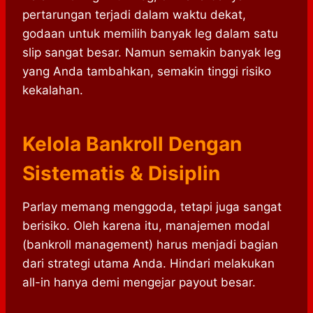
pertarungan terjadi dalam waktu dekat,
godaan untuk memilih banyak leg dalam satu
slip sangat besar. Namun semakin banyak leg
yang Anda tambahkan, semakin tinggi risiko
kekalahan.
Kelola Bankroll Dengan
Sistematis & Disiplin
Parlay memang menggoda, tetapi juga sangat
berisiko. Oleh karena itu, manajemen modal
(bankroll management) harus menjadi bagian
dari strategi utama Anda. Hindari melakukan
all-in hanya demi mengejar payout besar.