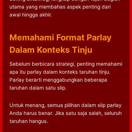
utama yang membahas aspek penting dari
awal hingga akhir.
Memahami Format Parlay
Dalam Konteks Tinju
Sebelum berbicara strategi, penting memahami
apa itu parlay dalam konteks taruhan tinju.
Parlay berarti menggabungkan beberapa
taruhan dalam satu slip.
Untuk menang, semua pilihan dalam slip parlay
Anda harus benar. Jika satu saja salah, seluruh
taruhan hangus.