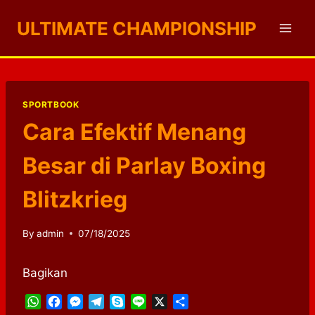
Skip
ULTIMATE CHAMPIONSHIP
to
content
SPORTBOOK
Cara Efektif Menang
Besar di Parlay Boxing
Blitzkrieg
By
admin
07/18/2025
Bagikan
W
F
M
T
S
L
X
S