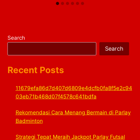
Search
Search
Recent Posts
11679efa86d7d407d6809e4dcfb0fa8f5e2c94
03eb71b468d07f4578c641bdfa
Rekomendasi Cara Menang Bermain di Parlay
Badminton
Strategi Tepat Meraih Jackpot Parlay Futsal