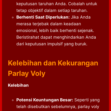
keputusan taruhan Anda. Cobalah untuk
tetap objektif dalam setiap taruhan.
Berhenti Saat Diperlukan:
Jika Anda
merasa terjebak dalam keadaan
emosional, lebih baik berhenti sejenak.
Beristirahat dapat menghindarkan Anda
dari keputusan impulsif yang buruk.
Kelebihan dan Kekurangan
Parlay Voly
Kelebihan
Potensi Keuntungan Besar:
Seperti yang
telah disebutkan sebelumnya, parlay voly