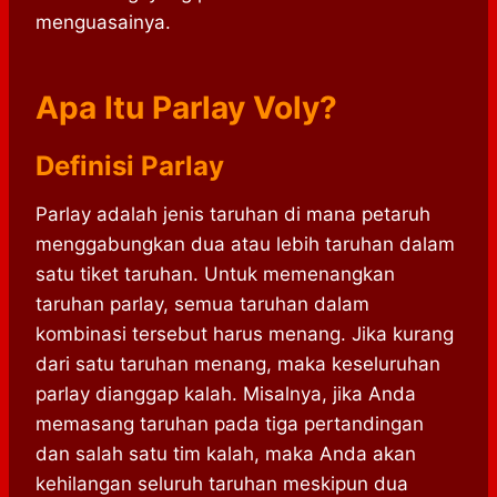
menguasainya.
Apa Itu Parlay Voly?
Definisi Parlay
Parlay adalah jenis taruhan di mana petaruh
menggabungkan dua atau lebih taruhan dalam
satu tiket taruhan. Untuk memenangkan
taruhan parlay, semua taruhan dalam
kombinasi tersebut harus menang. Jika kurang
dari satu taruhan menang, maka keseluruhan
parlay dianggap kalah. Misalnya, jika Anda
memasang taruhan pada tiga pertandingan
dan salah satu tim kalah, maka Anda akan
kehilangan seluruh taruhan meskipun dua