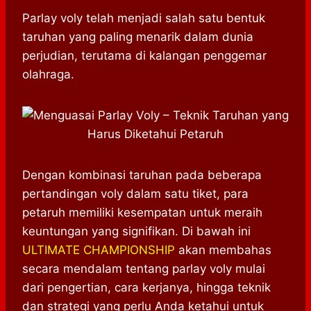
h
a
e
e
k
i
h
a
c
s
l
y
n
a
Parlay voly telah menjadi salah satu bentuk
t
e
s
e
p
e
r
taruhan yang paling menarik dalam dunia
s
b
e
g
e
e
perjudian, terutama di kalangan penggemar
A
o
n
r
olahraga.
p
o
g
a
p
k
e
m
r
Dengan kombinasi taruhan pada beberapa
pertandingan voly dalam satu tiket, para
petaruh memiliki kesempatan untuk meraih
keuntungan yang signifikan. Di bawah ini
ULTIMATE CHAMPIONSHIP
akan membahas
secara mendalam tentang parlay voly mulai
dari pengertian, cara kerjanya, hingga teknik
dan strategi yang perlu Anda ketahui untuk