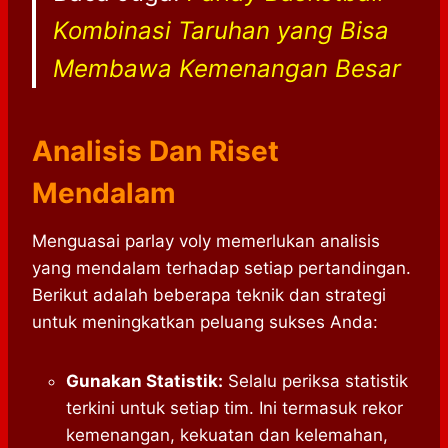
Kombinasi Taruhan yang Bisa
Membawa Kemenangan Besar
Analisis Dan Riset
Mendalam
Menguasai parlay voly memerlukan analisis
yang mendalam terhadap setiap pertandingan.
Berikut adalah beberapa teknik dan strategi
untuk meningkatkan peluang sukses Anda:
Gunakan Statistik:
Selalu periksa statistik
terkini untuk setiap tim. Ini termasuk rekor
kemenangan, kekuatan dan kelemahan,