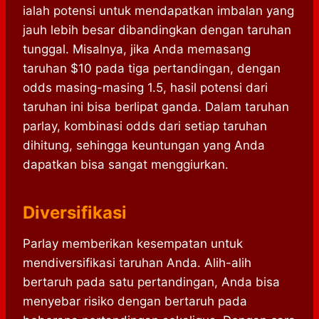
ialah potensi untuk mendapatkan imbalan yang
jauh lebih besar dibandingkan dengan taruhan
tunggal. Misalnya, jika Anda memasang
taruhan $10 pada tiga pertandingan, dengan
odds masing-masing 1.5, hasil potensi dari
taruhan ini bisa berlipat ganda. Dalam taruhan
parlay, kombinasi odds dari setiap taruhan
dihitung, sehingga keuntungan yang Anda
dapatkan bisa sangat menggiurkan.
Diversifikasi
Parlay memberikan kesempatan untuk
mendiversifikasi taruhan Anda. Alih-alih
bertaruh pada satu pertandingan, Anda bisa
menyebar risiko dengan bertaruh pada