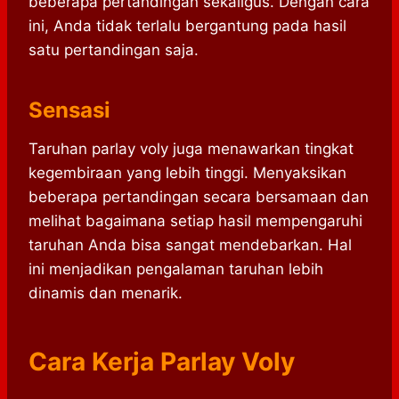
beberapa pertandingan sekaligus. Dengan cara
ini, Anda tidak terlalu bergantung pada hasil
satu pertandingan saja.
Sensasi
Taruhan parlay voly juga menawarkan tingkat
kegembiraan yang lebih tinggi. Menyaksikan
beberapa pertandingan secara bersamaan dan
melihat bagaimana setiap hasil mempengaruhi
taruhan Anda bisa sangat mendebarkan. Hal
ini menjadikan pengalaman taruhan lebih
dinamis dan menarik.
Cara Kerja Parlay Voly