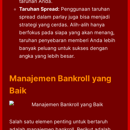
taruhan Anda.
Taruhan Spread:
Penggunaan taruhan
spread dalam parlay juga bisa menjadi
strategi yang cerdas. Alih-alih hanya
berfokus pada siapa yang akan menang,
taruhan penyebaran memberi Anda lebih
banyak peluang untuk sukses dengan
angka yang lebih besar.
Manajemen Bankroll yang
Baik
Salah satu elemen penting untuk bertaruh
adalah manajemen bankroll. Berikut adalah