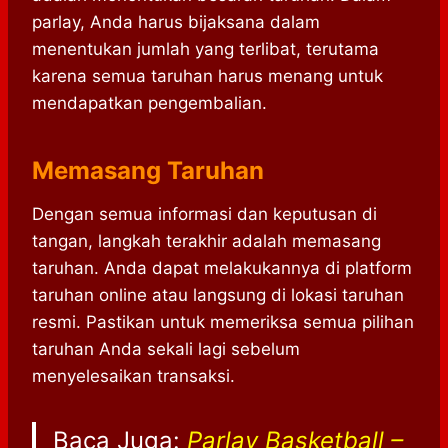
parlay, Anda harus bijaksana dalam
menentukan jumlah yang terlibat, terutama
karena semua taruhan harus menang untuk
mendapatkan pengembalian.
Memasang Taruhan
Dengan semua informasi dan keputusan di
tangan, langkah terakhir adalah memasang
taruhan. Anda dapat melakukannya di platform
taruhan online atau langsung di lokasi taruhan
resmi. Pastikan untuk memeriksa semua pilihan
taruhan Anda sekali lagi sebelum
menyelesaikan transaksi.
Baca Juga:
Parlay Basketball –