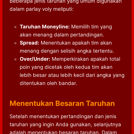
Beberapa jenis taruhan yang umum digunakan
dalam parlay voly meliputi:
Taruhan Moneyline:
Memilih tim yang
akan menang dalam pertandingan.
Spread:
Menentukan apakah tim akan
menang dengan selisih angka tertentu.
Over/Under:
Memperkirakan apakah total
poin yang dicetak oleh kedua tim akan
lebih besar atau lebih kecil dari angka yang
ditentukan oleh bandar.
Menentukan Besaran Taruhan
Setelah menentukan pertandingan dan jenis
taruhan yang ingin Anda gunakan, selanjutnya
adalah menentukan besaran taruhan. Dalam