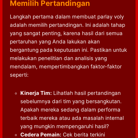
Memilih Pertandingan
Langkah pertama dalam membuat parlay voly
adalah memilih pertandingan. Ini adalah tahap
yang sangat penting, karena hasil dari semua
pertaruhan yang Anda lakukan akan
bergantung pada keputusan ini. Pastikan untuk
melakukan penelitian dan analisis yang
mendalam, mempertimbangkan faktor-faktor
seperti:
Kinerja Tim:
Lihatlah hasil pertandingan
sebelumnya dari tim yang bersangkutan.
Apakah mereka sedang dalam performa
terbaik mereka atau ada masalah internal
yang mungkin mempengaruhi hasil?
Cedera Pemain:
Cek berita terkini