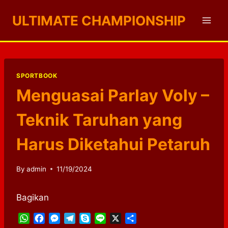
Skip
ULTIMATE CHAMPIONSHIP
to
content
SPORTBOOK
Menguasai Parlay Voly –
Teknik Taruhan yang
Harus Diketahui Petaruh
By
admin
11/19/2024
Bagikan
W
F
M
T
S
L
X
S