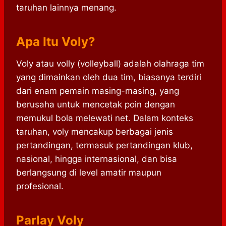
taruhan lainnya menang.
Apa Itu Voly?
Voly atau volly (volleyball) adalah olahraga tim
yang dimainkan oleh dua tim, biasanya terdiri
dari enam pemain masing-masing, yang
berusaha untuk mencetak poin dengan
memukul bola melewati net. Dalam konteks
taruhan, voly mencakup berbagai jenis
pertandingan, termasuk pertandingan klub,
nasional, hingga internasional, dan bisa
berlangsung di level amatir maupun
profesional.
Parlay Voly