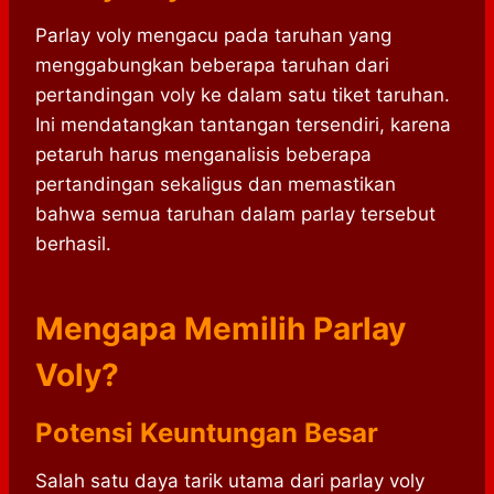
Parlay voly mengacu pada taruhan yang
menggabungkan beberapa taruhan dari
pertandingan voly ke dalam satu tiket taruhan.
Ini mendatangkan tantangan tersendiri, karena
petaruh harus menganalisis beberapa
pertandingan sekaligus dan memastikan
bahwa semua taruhan dalam parlay tersebut
berhasil.
Mengapa Memilih Parlay
Voly?
Potensi Keuntungan Besar
Salah satu daya tarik utama dari parlay voly