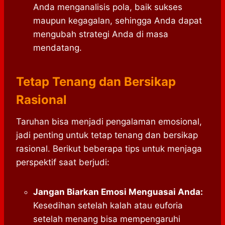
Anda menganalisis pola, baik sukses
maupun kegagalan, sehingga Anda dapat
mengubah strategi Anda di masa
mendatang.
Tetap Tenang dan Bersikap
Rasional
Taruhan bisa menjadi pengalaman emosional,
jadi penting untuk tetap tenang dan bersikap
rasional. Berikut beberapa tips untuk menjaga
perspektif saat berjudi:
Jangan Biarkan Emosi Menguasai Anda:
Kesedihan setelah kalah atau euforia
setelah menang bisa mempengaruhi