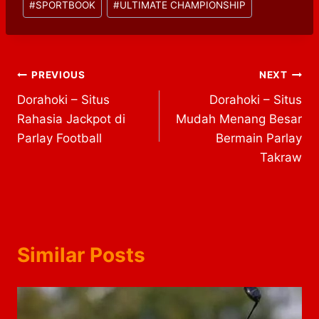
#
SPORTBOOK
#
ULTIMATE CHAMPIONSHIP
Post
PREVIOUS
NEXT
Dorahoki – Situs
Dorahoki – Situs
navigation
Rahasia Jackpot di
Mudah Menang Besar
Parlay Football
Bermain Parlay
Takraw
Similar Posts