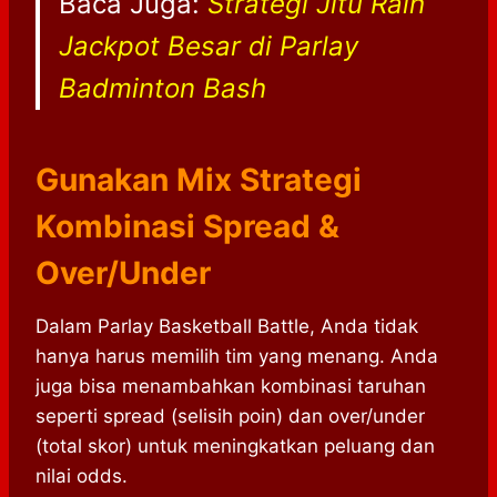
Baca Juga:
Strategi Jitu Raih
Jackpot Besar di Parlay
Badminton Bash
Gunakan Mix Strategi
Kombinasi Spread &
Over/Under
Dalam Parlay Basketball Battle, Anda tidak
hanya harus memilih tim yang menang. Anda
juga bisa menambahkan kombinasi taruhan
seperti spread (selisih poin) dan over/under
(total skor) untuk meningkatkan peluang dan
nilai odds.