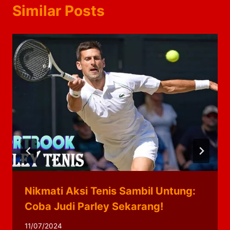
Similar Posts
Nikmati Aksi Tenis Sambil Untung:
Coba Judi Parley Sekarang!
11/07/2024