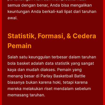
semua dengan benar, Anda bisa mengalikan
keuntungan Anda berkali-kali lipat dari taruhan
awal.
Statistik, Formasi, & Cedera
Pemain
Salah satu keunggulan terbesar dalam taruhan
bola basket adalah data statistik yang sangat
kaya dan mudah diakses. Pemain yang
menang besar di Parlay Basketball Battle
biasanya bukan karena hoki, tetapi karena
mereka melakukan riset mendalam sebelum
memasang taruhan.