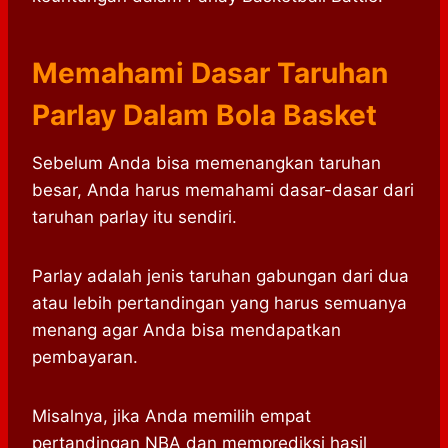
Memahami Dasar Taruhan
Parlay Dalam Bola Basket
Sebelum Anda bisa memenangkan taruhan
besar, Anda harus memahami dasar-dasar dari
taruhan parlay itu sendiri.
Parlay adalah jenis taruhan gabungan dari dua
atau lebih pertandingan yang harus semuanya
menang agar Anda bisa mendapatkan
pembayaran.
Misalnya, jika Anda memilih empat
pertandingan NBA dan memprediksi hasil