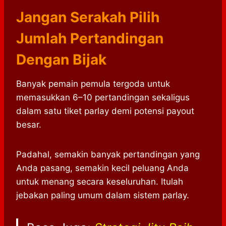
Jangan Serakah Pilih
Jumlah Pertandingan
Dengan Bijak
Banyak pemain pemula tergoda untuk
memasukkan 6–10 pertandingan sekaligus
dalam satu tiket parlay demi potensi payout
besar.
Padahal, semakin banyak pertandingan yang
Anda pasang, semakin kecil peluang Anda
untuk menang secara keseluruhan. Itulah
jebakan paling umum dalam sistem parlay.