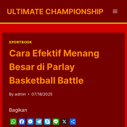
Skip
ULTIMATE CHAMPIONSHIP
to
content
SPORTBOOK
Cara Efektif Menang
Besar di Parlay
Basketball Battle
By
admin
07/18/2025
Bagikan
W
F
M
T
S
L
X
S