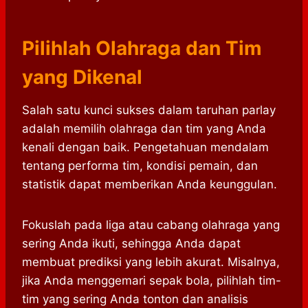
Pilihlah Olahraga dan Tim
yang Dikenal
Salah satu kunci sukses dalam taruhan parlay
adalah memilih olahraga dan tim yang Anda
kenali dengan baik. Pengetahuan mendalam
tentang performa tim, kondisi pemain, dan
statistik dapat memberikan Anda keunggulan.
Fokuslah pada liga atau cabang olahraga yang
sering Anda ikuti, sehingga Anda dapat
membuat prediksi yang lebih akurat. Misalnya,
jika Anda menggemari sepak bola, pilihlah tim-
tim yang sering Anda tonton dan analisis