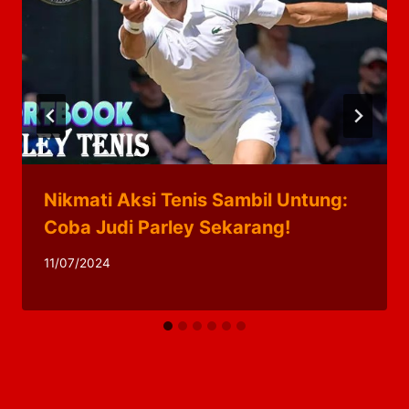
Nikmati Aksi Tenis Sambil Untung:
Coba Judi Parley Sekarang!
11/07/2024