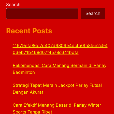
Search
Search
Recent Posts
11679efa86d7d407d6809e4dcfb0fa8f5e2c94
03eb71b468d07f4578c641bdfa
Rekomendasi Cara Menang Bermain di Parlay
Badminton
Strategi Tepat Meraih Jackpot Parlay Futsal
Dengan Akurat
Cara Efektif Menang Besar di Parlay Winter
Sports Tanpa Ribet