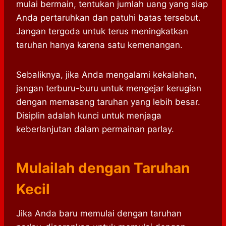
mulai bermain, tentukan jumlah uang yang siap
Anda pertaruhkan dan patuhi batas tersebut.
Jangan tergoda untuk terus meningkatkan
taruhan hanya karena satu kemenangan.
Sebaliknya, jika Anda mengalami kekalahan,
jangan terburu-buru untuk mengejar kerugian
dengan memasang taruhan yang lebih besar.
Disiplin adalah kunci untuk menjaga
keberlanjutan dalam permainan parlay.
Mulailah dengan Taruhan
Kecil
Jika Anda baru memulai dengan taruhan