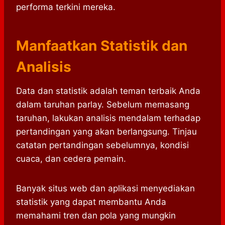
performa terkini mereka.
Manfaatkan Statistik dan
Analisis
Data dan statistik adalah teman terbaik Anda
dalam taruhan parlay. Sebelum memasang
taruhan, lakukan analisis mendalam terhadap
pertandingan yang akan berlangsung. Tinjau
catatan pertandingan sebelumnya, kondisi
cuaca, dan cedera pemain.
Banyak situs web dan aplikasi menyediakan
statistik yang dapat membantu Anda
memahami tren dan pola yang mungkin