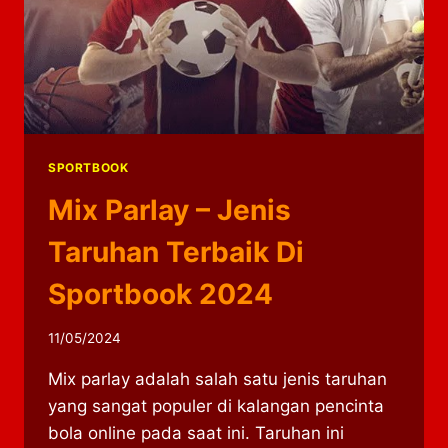
SPORTBOOK
Mix Parlay – Jenis
Taruhan Terbaik Di
Sportbook 2024
11/05/2024
Mix parlay adalah salah satu jenis taruhan
yang sangat populer di kalangan pencinta
bola online pada saat ini. Taruhan ini