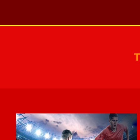
Skip
to
content
T