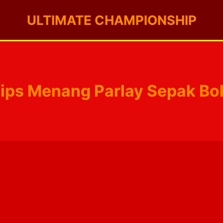
ULTIMATE CHAMPIONSHIP
ips Menang Parlay Sepak Bo