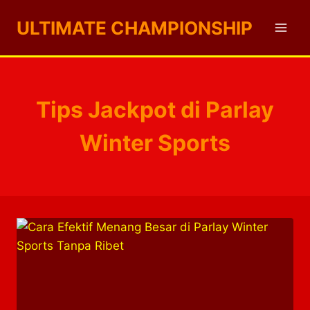
Skip
ULTIMATE CHAMPIONSHIP
to
content
Tips Jackpot di Parlay
Winter Sports