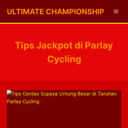
Skip
ULTIMATE CHAMPIONSHIP
to
content
Tips Jackpot di Parlay
Cycling