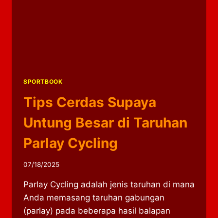
SPORTBOOK
Tips Cerdas Supaya
Untung Besar di Taruhan
Parlay Cycling
07/18/2025
Parlay Cycling adalah jenis taruhan di mana
Anda memasang taruhan gabungan
(parlay) pada beberapa hasil balapan