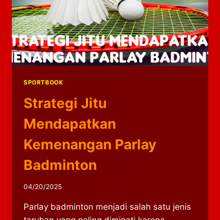
SPORTBOOK
Strategi Jitu
Mendapatkan
Kemenangan Parlay
Badminton
04/20/2025
Parlay badminton menjadi salah satu jenis