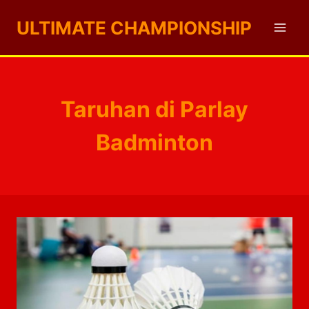
Skip
ULTIMATE CHAMPIONSHIP
to
content
Taruhan di Parlay
Badminton