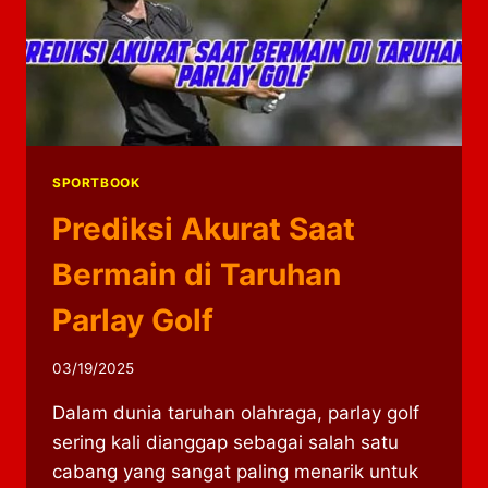
SPORTBOOK
Prediksi Akurat Saat
Bermain di Taruhan
Parlay Golf
03/19/2025
Dalam dunia taruhan olahraga, parlay golf
sering kali dianggap sebagai salah satu
cabang yang sangat paling menarik untuk