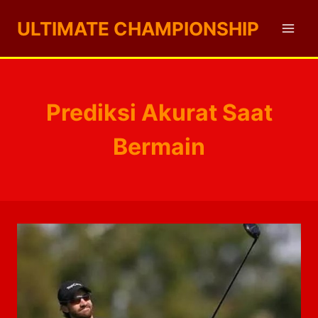
Skip
ULTIMATE CHAMPIONSHIP
to
content
Prediksi Akurat Saat
Bermain