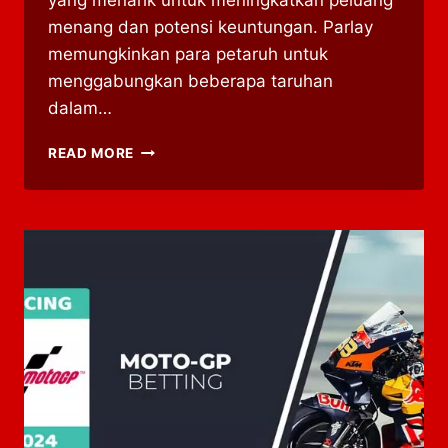
yang menarik untuk meningkatkan peluang
menang dan potensi keuntungan. Parlay
memungkinkan para petaruh untuk
menggabungkan beberapa taruhan
dalam…
PARLAY
READ MORE
TINJU
STRATEGI
CERDAS
UNTUK
MENINGKATKAN
PELUANG
MENANG