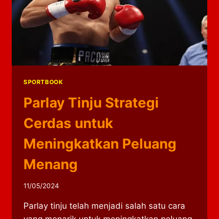
SPORTBOOK
Parlay Tinju Strategi
Cerdas untuk
Meningkatkan Peluang
Menang
11/05/2024
Parlay tinju telah menjadi salah satu cara