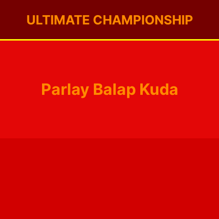
ULTIMATE CHAMPIONSHIP
Parlay Balap Kuda