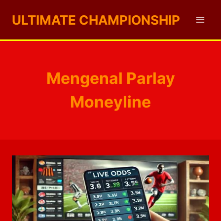
Skip
ULTIMATE CHAMPIONSHIP
to
content
Mengenal Parlay
Moneyline