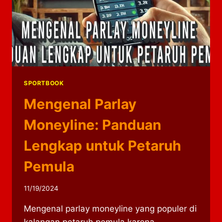
SPORTBOOK
Mengenal Parlay
Moneyline: Panduan
Lengkap untuk Petaruh
Pemula
11/19/2024
Mengenal ​parlay moneyline yang populer di