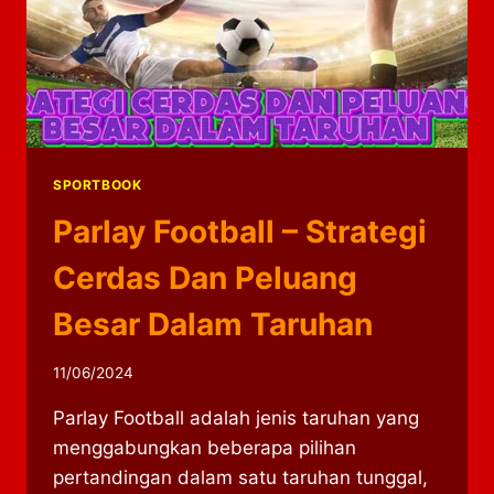
SPORTBOOK
Parlay Football – Strategi
Cerdas Dan Peluang
Besar Dalam Taruhan
11/06/2024
Parlay Football adalah jenis taruhan yang
menggabungkan beberapa pilihan
pertandingan dalam satu taruhan tunggal,