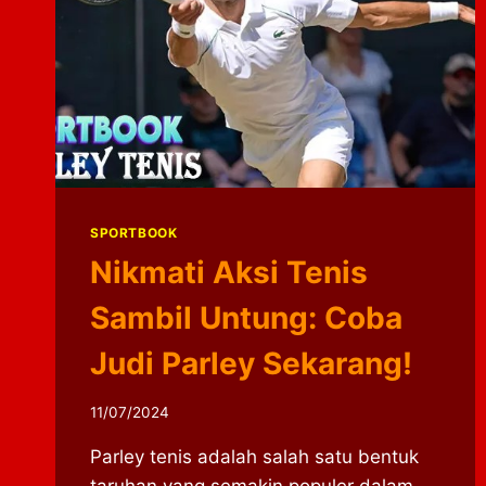
SPORTBOOK
Nikmati Aksi Tenis
Sambil Untung: Coba
Judi Parley Sekarang!
11/07/2024
​Parley tenis adalah salah satu bentuk
taruhan yang semakin populer dalam