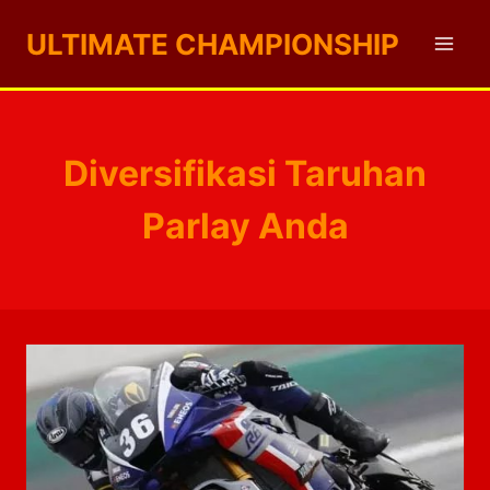
Skip
ULTIMATE CHAMPIONSHIP
to
content
Diversifikasi Taruhan
Parlay Anda