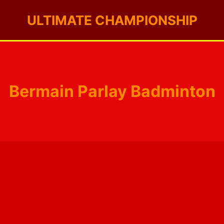
ULTIMATE CHAMPIONSHIP
Bermain Parlay Badminton