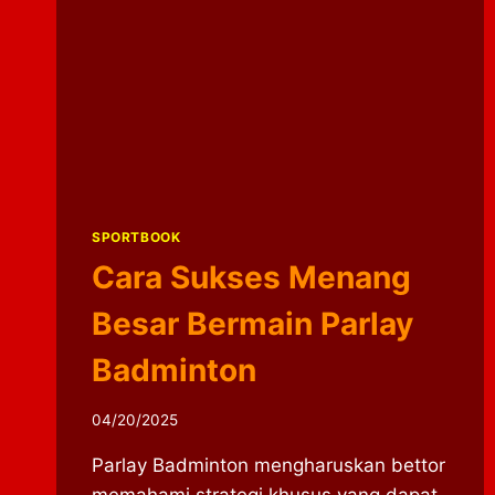
SPORTBOOK
Cara Sukses Menang
Besar Bermain Parlay
Badminton
04/20/2025
Parlay Badminton mengharuskan bettor
memahami strategi khusus yang dapat