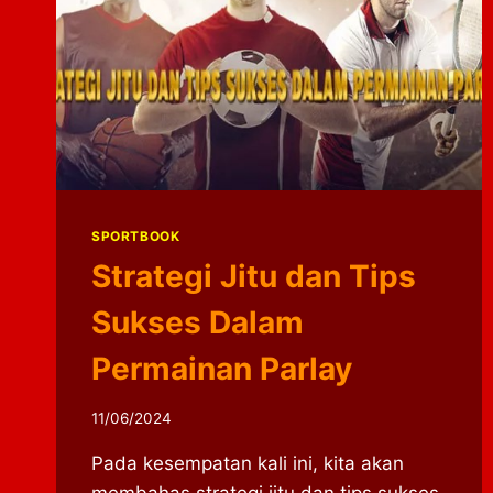
SPORTBOOK
Strategi Jitu dan Tips
Sukses Dalam
Permainan Parlay
11/06/2024
Pada kesempatan kali ini, kita akan
membahas strategi jitu dan tips sukses