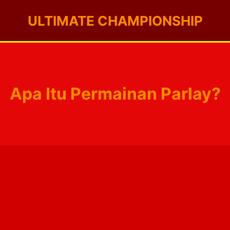
ULTIMATE CHAMPIONSHIP
Apa Itu Permainan Parlay?