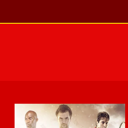
Skip
to
content