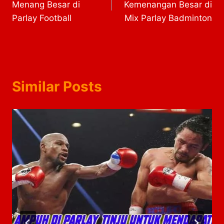
Menang Besar di
Kemenangan Besar di
Parlay Football
Mix Parlay Badminton
Similar Posts