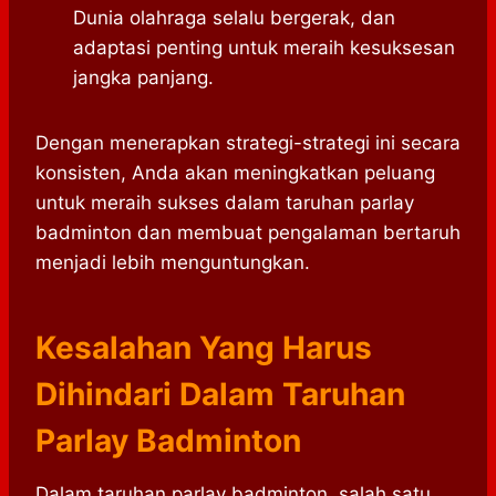
Dunia olahraga selalu bergerak, dan
adaptasi penting untuk meraih kesuksesan
jangka panjang.
​Dengan menerapkan strategi-strategi ini secara
konsisten, Anda akan meningkatkan peluang
untuk meraih sukses dalam taruhan parlay
badminton dan membuat pengalaman bertaruh
menjadi lebih menguntungkan.
Kesalahan Yang Harus
Dihindari Dalam Taruhan
Parlay Badminton
Dalam taruhan parlay badminton, salah satu