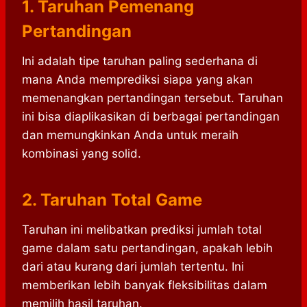
1. Taruhan Pemenang
Pertandingan
Ini adalah tipe taruhan paling sederhana di
mana Anda memprediksi siapa yang akan
memenangkan pertandingan tersebut. Taruhan
ini bisa diaplikasikan di berbagai pertandingan
dan memungkinkan Anda untuk meraih
kombinasi yang solid.
2. Taruhan Total Game
Taruhan ini melibatkan prediksi jumlah total
game dalam satu pertandingan, apakah lebih
dari atau kurang dari jumlah tertentu. Ini
memberikan lebih banyak fleksibilitas dalam
memilih hasil taruhan.