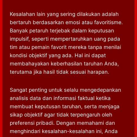
Kesalahan lain yang sering dilakukan adalah
bertaruh berdasarkan emosi atau favoritisme.
Banyak petaruh terjebak dalam keputusan
impulsif, seperti mempertaruhkan uang pada
tim atau pemain favorit mereka tanpa menilai
kondisi objektif yang ada. Hal ini dapat
membahayakan keberhasilan taruhan Anda,
terutama jika hasil tidak sesuai harapan.
Sangat penting untuk selalu mengedepankan
analisis data dan informasi faktual ketika
membuat keputusan taruhan, serta menjaga
sikap objektif agar tidak terpengaruh oleh
preferensi pribadi. ​Dengan memahami dan
menghindari kesalahan-kesalahan ini, Anda