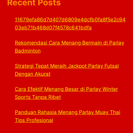
Recent Posts
11679efa86d7d407d6809e4dcfb0fa8f5e2c94
03eb71b468d07f4578c641bdfa
Rekomendasi Cara Menang Bermain di Parlay
Badminton
Strategi Tepat Meraih Jackpot Parlay Futsal
Dengan Akurat
Cara Efektif Menang Besar di Parlay Winter
Sports Tanpa Ribet
Panduan Rahasia Menang Parlay Muay Thai
Tips Profesional