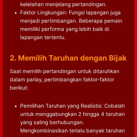
kelelahan menjelang pertandingan.
Faktor Lingkungan: Fungsi lapangan juga
menjadi pertimbangan. Beberapa pemain
memiliki performa yang lebih baik di
lapangan tertentu.
2. Memilih Taruhan dengan Bijak
Saat memilih pertandingan untuk ditaruhkan
dalam parlay, pertimbangkan faktor-faktor
berikut:
Pemilihan Taruhan yang Realistis: Cobalah
untuk menggabungkan 2 hingga 4 taruhan
yang saling berhubungan.
Mengkombinasikan terlalu banyak taruhan