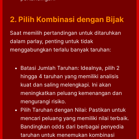
2. Pilih Kombinasi dengan Bijak
Saat memilih pertandingan untuk ditaruhkan
dalam parlay, penting untuk tidak
menggabungkan terlalu banyak taruhan:
Batasi Jumlah Taruhan: Idealnya, pilih 2
hingga 4 taruhan yang memiliki analisis
kuat dan saling melengkapi. Ini akan
meningkatkan peluang kemenangan dan
mengurangi risiko.
Pilih Taruhan dengan Nilai: Pastikan untuk
mencari peluang yang memiliki nilai terbaik.
Bandingkan odds dari berbagai penyedia
taruhan untuk menemukan kombinasi