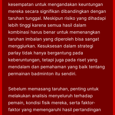
kesempatan untuk mengandakan keuntungan
mereka secara signifikan dibandingkan dengan
taruhan tunggal. Meskipun risiko yang dihadapi
lebih tinggi karena semua hasil dalam
kombinasi harus benar untuk memenangkan
taruhan imbalan yang diperoleh bisa sangat
menggiurkan. Kesuksesan dalam strategi
parlay tidak hanya bergantung pada
keberuntungan, tetapi juga pada riset yang
mendalam dan pemahaman yang baik tentang
permainan badminton itu sendiri.
Sebelum memasang taruhan, penting untuk
melakukan analisis menyeluruh terhadap
pemain, kondisi fisik mereka, serta faktor-
faktor yang memengaruhi hasil pertandingan