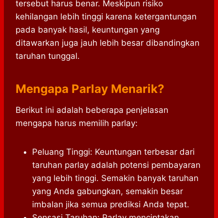
tersebut harus benar. Meskipun risiko
kehilangan lebih tinggi karena ketergantungan
pada banyak hasil, keuntungan yang
ditawarkan juga jauh lebih besar dibandingkan
taruhan tunggal.
Mengapa Parlay Menarik?
Berikut ini adalah beberapa penjelasan
mengapa harus memilih parlay:
Peluang Tinggi: Keuntungan terbesar dari
taruhan parlay adalah potensi pembayaran
yang lebih tinggi. Semakin banyak taruhan
yang Anda gabungkan, semakin besar
imbalan jika semua prediksi Anda tepat.
Sensasi Taruhan: Parlay menciptakan