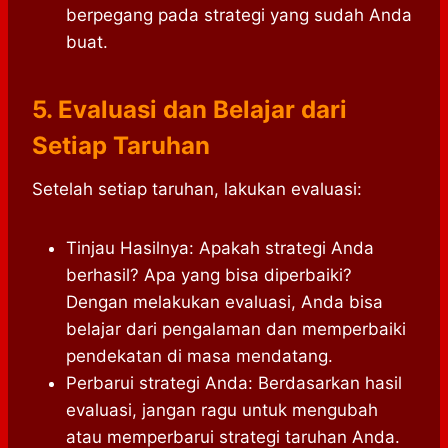
berpegang pada strategi yang sudah Anda
buat.
5. Evaluasi dan Belajar dari
Setiap Taruhan
Setelah setiap taruhan, lakukan evaluasi:
Tinjau Hasilnya: Apakah strategi Anda
berhasil? Apa yang bisa diperbaiki?
Dengan melakukan evaluasi, Anda bisa
belajar dari pengalaman dan memperbaiki
pendekatan di masa mendatang.
Perbarui strategi Anda: Berdasarkan hasil
evaluasi, jangan ragu untuk mengubah
atau memperbarui strategi taruhan Anda.