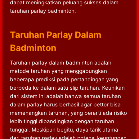
dapat meningkatkan peluang sukses dalam
taruhan parlay badminton.
Taruhan Parlay Dalam
Badminton
Taruhan parlay dalam badminton adalah
metode taruhan yang menggabungkan
beberapa prediksi pada pertandingan yang
berbeda ke dalam satu slip taruhan. Keunikan
dari sistem ini adalah bahwa semua taruhan
dalam parlay harus berhasil agar bettor bisa
memenangkan taruhan, yang berarti ada risiko
lebih tinggi dibandingkan dengan taruhan
tunggal. ​Meskipun begitu, daya tarik utama
dari taruhan parlay adalah potensi keuntungan