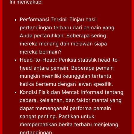
Ini mencakup:
Performansi Terkini: Tinjau hasil
pertandingan terbaru dari pemain yang
Anda pertaruhkan. Seberapa sering
mereka menang dan melawan siapa
mereka bermain?
Head-to-Head: Periksa statistik head-to-
head antara pemain. Beberapa pemain
mungkin memiliki keunggulan tertentu
ketika bertemu dengan lawan spesifik.
Kondisi Fisik dan Mental: Informasi tentang
cedera, kelelahan, dan faktor mental yang
dapat memengaruhi performa pemain
sangat penting. Pastikan untuk
memperhatikan berita terbaru menjelang
pertandingan.